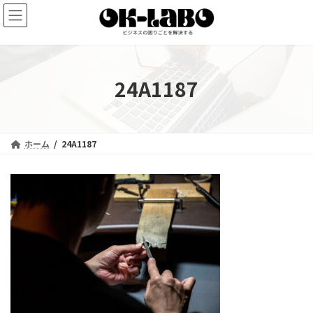
コ
ナ
ン
ビ
テ
ゲ
ン
ー
ツ
シ
へ
ョ
24A1187
ス
ン
キ
に
ッ
移
プ
動
ホーム
24A1187