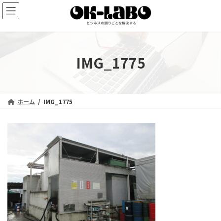
コ
ナ
ン
ビ
テ
ゲ
ン
ー
ツ
シ
へ
ョ
IMG_1775
ス
ン
キ
に
ッ
移
プ
動
ホーム
IMG_1775