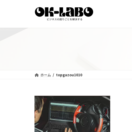
コ
ナ
ン
ビ
テ
ゲ
ン
ー
ツ
シ
へ
ョ
ス
ン
キ
に
ッ
移
プ
動
ホーム
topgazou1010