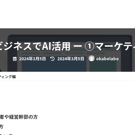
ジネスでAI活用 ー ➀マーケ
最
2024年3月5日
2024年3月5日
okabelabo
終
更
新
日
ティング編
時
:
営者や経営幹部の方
方