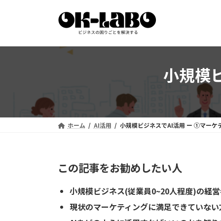
コ
ナ
ン
ビ
テ
ゲ
ン
ー
ツ
シ
へ
ョ
小規模ビ
ス
ン
キ
に
ッ
移
プ
動
ホーム
AI活用
小規模ビジネスでAI活用 ー ➀マーケ
この記事をお勧めしたい人
小規模ビジネス(従業員0~20人程度)の経
現状のマーケティングに満足できていない